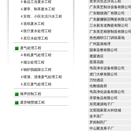
里水河生态浮岛工程
4
食品工业废水工程
广东美芝制冷设备有限公
4
屠宰、制革废水工程
广东顺德酒厂有限公司
4
宾馆、小区生活污水工程
广东蒙娜丽莎陶瓷有限公
4
造纸废水工程
三水新东龙陶瓷有限公司
4
医疗废水处理工程
广东美芝精密制造有限公
色色婚纱江门训练基地
4
其它水处理工程
广州荔港南湾
废气处理工程
国泰染整有限公司
4
有机废气处理工程
鹿茵酒店
星晨花园
4
烟尘处理工程
韦高净水设备有限公司
4
锅炉脱硫除尘工程
虎门大桥有限公司
4
喷漆、浸漆废气处理工程
万怡酒店
4
其它废气处理工程
伦教镇政府
韦高净化设备有限公司
噪声控制工程
禾荣食品有限公司
废弃物焚烧工程
东莞康源电子厂
北窖国家星火科技城
金丰染厂
罗岗制药厂
中山聚龙果子厂