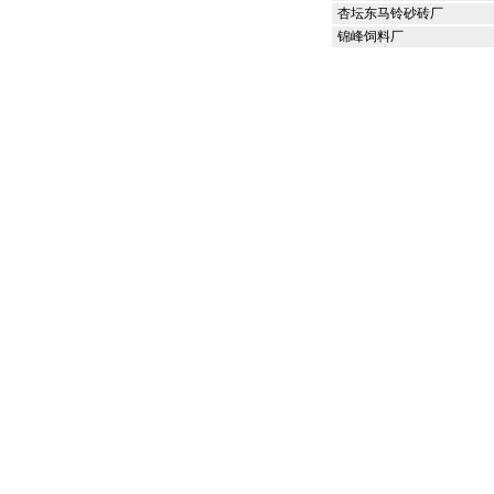
杏坛东马铃砂砖厂
锦峰饲料厂