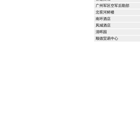
广州军区空军后勤部
北窖河鲜楼
南环酒店
凤城酒店
清晖园
顺德贸易中心