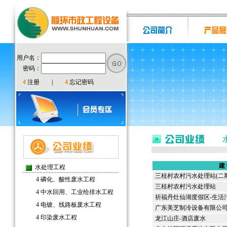
用户名：
密码：
4
注册
|
4
忘记密码
建
水处理工程
三桂村农村污水处理站(二期
4
磷化、酸性废水工程
三桂村农村污水处理站
4
中水回用、工业给排水工程
祈福丹灶仙湖度假区-生活
4
电镀、线路板废水工程
广东美芝制冷设备有限公司
4
印染废水工程
龙江山庄-酒店废水